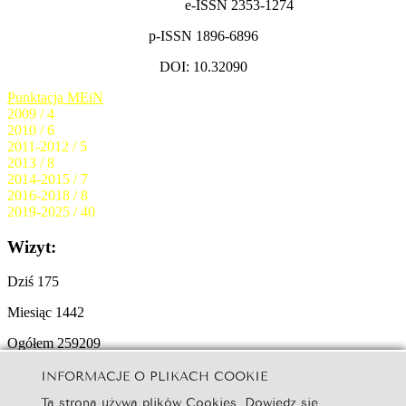
e-ISSN 2353-1274
p-ISSN 1896-6896
DOI: 10.32090
Punktacja MEiN
2009 / 4
2010 / 6
2011-2012 / 5
2013 / 8
2014-2015 / 7
2016-2018 / 8
2019-2025 / 40
Wizyt:
Dziś
175
Miesiąc
1442
Ogółem
259209
INFORMACJE O PLIKACH COOKIE
© 2025
Copyright by Studia Ełckie:
Creative Commons BY-NC-ND
Ta strona używa plików Cookies. Dowiedz się