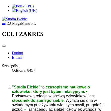
DJ-MegaMenu PL
CEL I ZAKRES
Drukuj
E-mail
Szczegóły
Odsłony: 8457
"Studia Ełckie"
to
czasopismo naukowe o
człowieku, który jest bytem relacyjnym
.
▪
Podstawową relacją właściwą człowiekowi jest
stosunek do samego siebie
. Wyraża się ona w
świadomym przeżywaniu własnych myśli, pragnień i
uczuć.
▪
Transcendując siebie, człowiek wchodzi w