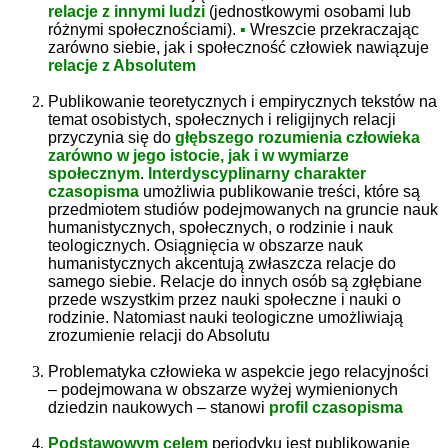
relacje z innymi ludzi
(jednostkowymi osobami lub
różnymi społecznościami).
▪
Wreszcie przekraczając
zarówno siebie, jak i społeczność człowiek nawiązuje
relacje z Absolutem
Publikowanie teoretycznych i empirycznych tekstów na
temat osobistych, społecznych i religijnych relacji
przyczynia się do
głębszego rozumienia człowieka
zarówno w jego istocie, jak i w wymiarze
społecznym
.
Interdyscyplinarny charakter
czasopisma
umożliwia publikowanie treści, które są
przedmiotem studiów podejmowanych na gruncie nauk
humanistycznych, społecznych, o rodzinie i nauk
teologicznych. Osiągnięcia w obszarze nauk
humanistycznych akcentują zwłaszcza relacje do
samego siebie. Relacje do innych osób są zgłębiane
przede wszystkim przez nauki społeczne i nauki o
rodzinie. Natomiast nauki teologiczne umożliwiają
zrozumienie relacji do Absolutu
Problematyka człowieka w aspekcie jego relacyjności
– podejmowana w obszarze wyżej wymienionych
dziedzin naukowych – stanowi
profil czasopisma
Podstawowym celem
periodyku jest publikowanie