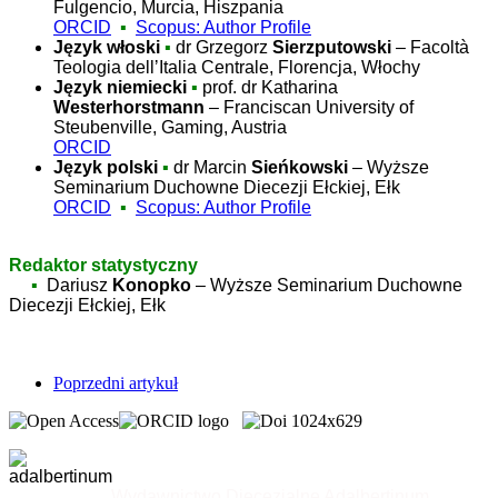
Fulgencio, Murcia, Hiszpania
ORCID
▪
Scopus: Author Profile
Język włoski
▪
dr Grzegorz
Sierzputowski
– Facoltà
Teologia dellʼItalia Centrale, Florencja, Włochy
Język niemiecki
▪
prof. dr Katharina
Westerhorstmann
– Franciscan University of
Steubenville, Gaming, Austria
ORCID
Język polski
▪
dr
Marcin
Sieńkowski
–
Wyższe
Seminarium Duchowne Diecezji Ełckiej, Ełk
ORCID
▪
Scopus: Author Profile
Redaktor statystyczny
▪
Dariusz
Konopko
– Wyższe Seminarium Duchowne
Diecezji Ełckiej, Ełk
Poprzedni artykuł
Wydawnictwo Diecezjalne Adalbertinum