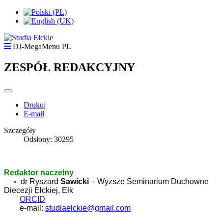
DJ-MegaMenu PL
ZESPÓŁ REDAKCYJNY
Drukuj
E-mail
Szczegóły
Odsłony: 30295
Redaktor naczelny
▪
dr
Ryszard
Sawicki
–
Wyższe Seminarium Duchowne
Diecezji Ełckiej, Ełk
ORCID
e-mail:
studiaelckie@gmail.com