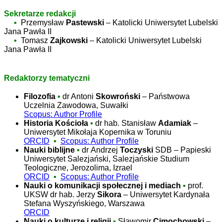
Sekretarze redakcji
▪
Przemysław
Pastewski
– Katolicki Uniwersytet Lubelski
Jana Pawła II
▪
Tomasz
Zajkowski
– Katolicki Uniwersytet Lubelski
Jana Pawła II
Redaktorzy tematyczni
Filozofia
▪
dr Antoni
Skowroński
– Państwowa
Uczelnia Zawodowa, Suwałki
Scopus: Author Profile
Historia Kościoła
▪
dr hab. Stanisław
Adamiak
–
Uniwersytet Mikołaja Kopernika w Toruniu
ORCID
▪
Scopus: Author Profile
Nauki biblijne
▪
dr
Andrzej
Toczyski
SDB
–
Papieski
Uniwersytet Salezjański,
Salezjańskie
Studium
Teologiczne, Jerozolima, Izrael
ORCID
▪
Scopus: Author Profile
Nauki o komunikacji społecznej i mediach
▪
prof.
UKSW dr hab. Jerzy
Sikora
– Uniwersytet Kardynała
Stefana Wyszyńskiego, Warszawa
ORCID
Nauki o kulturze i religii
▪
Sławomir
Cimochowski
–