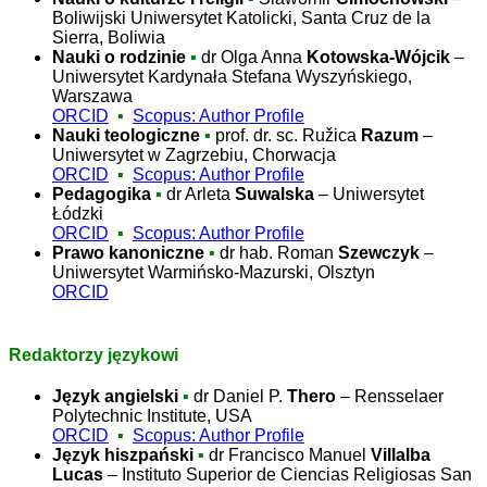
Boliwijski Uniwersytet Katolicki, Santa Cruz de la
Sierra, Boliwia
Nauki o rodzinie
▪
dr Olga Anna
Kotowska-Wójcik
–
Uniwersytet
Kardynała Stefana Wyszyńskiego
,
Warszawa
ORCID
▪
Scopus: Author Profile
Nauki teologiczne
▪
prof. dr. sc. Ružica
Razum
–
Uniwersytet w Zagrzebiu, Chorwacja
ORCID
▪
Scopus: Author Profile
Pedagogika
▪
dr Arleta
Suwalska
– Uniwersytet
Łódzki
ORCID
▪
Scopus: Author Profile
Prawo kanoniczne
▪
dr hab. Roman
Szewczyk
–
Uniwersytet Warmińsko-Mazurski, Olsztyn
ORCID
Redaktorzy językowi
Język angielski
▪
dr Daniel P.
Thero
– Rensselaer
Polytechnic Institute, USA
ORCID
▪
Scopus: Author Profile
Język hiszpański
▪
dr Francisco Manuel
Villalba
Lucas
– Instituto Superior de Ciencias Religiosas San