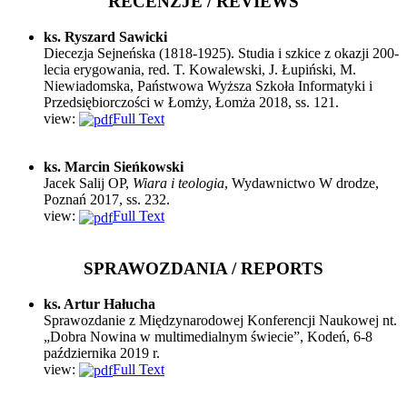
RECENZJE / REVIEWS
ks. Ryszard Sawicki
Diecezja Sejneńska (1818-1925). Studia i szkice z okazji 200-
lecia erygowania, red. T. Kowalewski, J. Łupiński, M.
Niewiadomska, Państwowa Wyższa Szkoła Informatyki i
Przedsiębiorczości w Łomży, Łomża 2018, ss. 121.
view:
Full Text
ks. Marcin Sieńkowski
Jacek Salij OP,
Wiara i teologia
, Wydawnictwo W drodze,
Poznań 2017, ss. 232.
view:
Full Text
SPRAWOZDANIA / REPORTS
ks. Artur Hałucha
Sprawozdanie z Międzynarodowej Konferencji Naukowej nt.
„Dobra Nowina w multimedialnym świecie”, Kodeń, 6-8
października 2019 r.
view:
Full Text