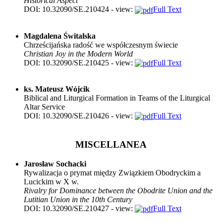
Historical Aspect
DOI: 10.32090/SE.210424 - view:
Full Text
Magdalena Świtalska
Chrześcijańska radość we współczesnym świecie
Christian Joy in the Modern World
DOI: 10.32090/SE.210425 - view:
Full Text
ks. Mateusz Wójcik
Biblical and Liturgical Formation in Teams of the Liturgical
Altar Service
DOI: 10.32090/SE.210426 - view:
Full Text
MISCELLANEA
Jarosław Sochacki
Rywalizacja o prymat między Związkiem Obodryckim a
Lucickim w X w.
Rivalry for Dominance between the Obodrite Union and the
Lutitian Union in the 10th Century
DOI: 10.32090/SE.210427 - view:
Full Text