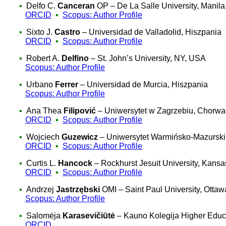
▪
Delfo C.
Canceran
OP – De La Salle University, Manila,
ORCID
▪
Scopus: Author Profile
▪
Sixto J.
Castro
– Universidad de Valladolid, Hiszpania
ORCID
▪
Scopus: Author Profile
▪
Robert A.
Delfino
– St. John’s University, NY, USA
Scopus: Author Profile
▪
Urbano
Ferrer
– Universidad de Murcia, Hiszpania
Scopus: Author Profile
▪
Ana Thea
Filipović
– Uniwersytet w Zagrzebiu, Chorwa
ORCID
▪
Scopus: Author Profile
▪
Wojciech
Guzewicz
– Uniwersytet Warmińsko-Mazurski,
ORCID
▪
Scopus: Author Profile
▪
Curtis L.
Hancock
– Rockhurst Jesuit University, Kansa
ORCID
▪
Scopus: Author Profile
▪
Andrzej
Jastrzębski
OMI – Saint Paul University, Otta
Scopus: Author Profile
▪
Salomėja
Karasevičiūtė
– Kauno Kolegija Higher Educa
ORCID