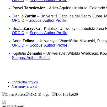
▪
Paweł
Tarasiewicz
– Adler-Aquinas Institute, Colorado
▪
Danilo
Zardin
– Università Cattolica del Sacro Cuore, 
ORCID
▪
Scopus: Author Profile
▪
Beata
Zarzycka
– Katolicki Uniwersytet Lubelski Jana 
ORCID
▪
Scopus: Author Profile
▪
Anna
Zellma
–
Uniwersytet Warmińsko-Mazurski, Olszty
ORCID
▪
Scopus: Author Profile
▪
Kęstutis
Žemaitis
– Uniwersytet Witolda Wielkiego, Ko
Scopus: Author Profile
Poprzedni artykuł
Następny artykuł