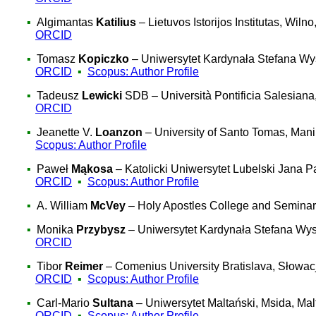
▪
Algimantas
Katilius
– Lietuvos Istorijos Institutas, Wilno
ORCID
▪
Tomasz
Kopiczko
–
Uniwersytet Kardynała Stefana W
ORCID
▪
Scopus: Author Profile
▪
Tadeusz
Lewicki
SDB –
Università Pontificia Salesian
ORCID
▪
Jeanette V.
Loanzon
– University of Santo Tomas, Manil
Scopus: Author Profile
▪
Paweł
Mąkosa
– Katolicki Uniwersytet Lubelski Jana P
ORCID
▪
Scopus: Author Profile
▪
A. William
McVey
– Holy Apostles College and Seminar
▪
Monika
Przybysz
– Uniwersytet Kardynała Stefana Wy
ORCID
▪
Tibor
Reimer
– Comenius University Bratislava, Słowac
ORCID
▪
Scopus: Author Profile
▪
Carl-Mario
Sultana
– Uniwersytet Maltański, Msida, Mal
ORCID
▪
Scopus: Author Profile