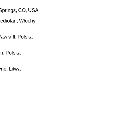
 Springs, CO, USA
Mediolan, Włochy
Pawła II,
Polska
n, Polska
wno, Litwa