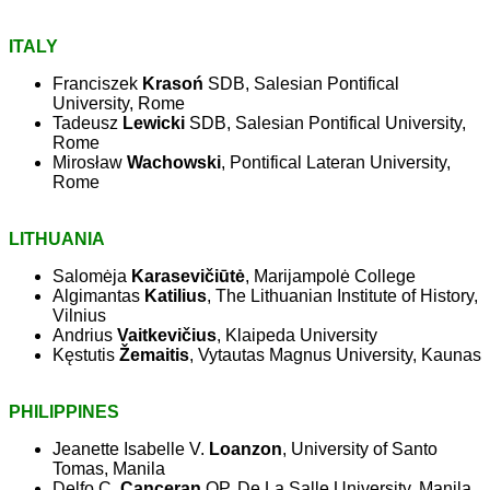
ITALY
Franciszek
Krasoń
SDB, Salesian Pontifical
University, Rome
Tadeusz
Lewicki
SDB, Salesian Pontifical University,
Rome
Mirosław
Wachowski
, Pontifical Lateran University,
Rome
LITHUANIA
Salomėja
Karasevičiūtė
, Marijampolė College
Algimantas
Katilius
, The Lithuanian Institute of History,
Vilnius
Andrius
Vaitkevičius
, Klaipeda University
Kęstutis
Žemaitis
, Vytautas Magnus University, Kaunas
PHILIPPINES
Jeanette Isabelle V.
Loanzon
, University of Santo
Tomas, Manila
Delfo C.
Canceran
OP, De La Salle University, Manila