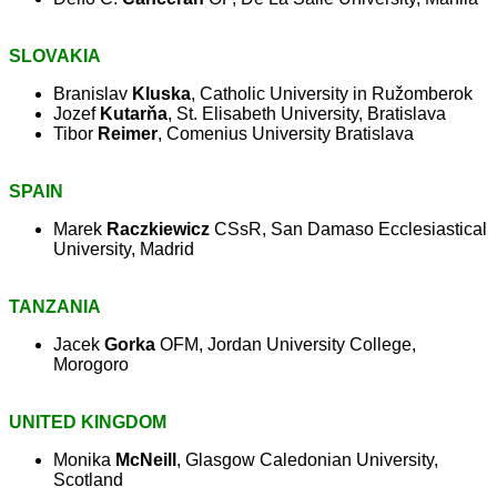
SLOVAKIA
Branislav
Kluska
, Catholic University in Ružomberok
Jozef
Kutarňa
, St. Elisabeth University, Bratislava
Tibor
Reimer
, Comenius University Bratislava
SPAIN
Marek
Raczkiewicz
CSsR, San Damaso Ecclesiastical
University, Madrid
TANZANIA
Jacek
Gorka
OFM, Jordan University College,
Morogoro
UNITED KINGDOM
Monika
McNeill
, Glasgow Caledonian University,
Scotland