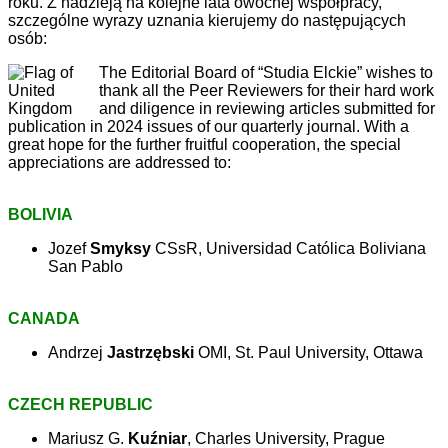
roku. Z nadzieją na kolejne lata owocnej współpracy,
szczególne wyrazy uznania kierujemy do następujących
osób:
The Editorial Board of “Studia Elckie” wishes to
thank all the Peer Reviewers for their hard work
and diligence in reviewing articles submitted for
publication in 2024 issues of our quarterly journal. With a
great hope for the further fruitful cooperation, the special
appreciations are addressed to:
BOLIVIA
Jozef
Smyksy
CSsR, Universidad Católica Boliviana
San Pablo
CANADA
Andrzej
Jastrzębski
OMI, St. Paul University, Ottawa
CZECH REPUBLIC
Mariusz G.
Kuźniar
, Charles University, Prague