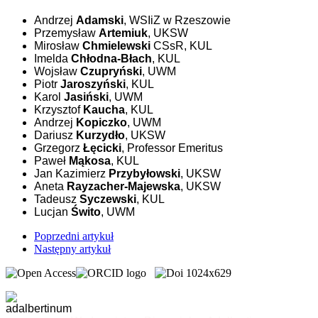
Andrzej
Adamski
, WSIiZ w Rzeszowie
Przemysław
Artemiuk
, UKSW
Mirosław
Chmielewski
CSsR, KUL
Imelda
Chłodna-Błach
, KUL
Wojsław
Czupryński
, UWM
Piotr
Jaroszyński
, KUL
Karol
Jasiński
, UWM
Krzysztof
Kaucha
, KUL
Andrzej
Kopiczko
, UWM
Dariusz
Kurzydło
, UKSW
Grzegorz
Łęcicki
, Professor Emeritus
Paweł
Mąkosa
, KUL
Jan Kazimierz
Przybyłowski
, UKSW
Aneta
Rayzacher-Majewska
, UKSW
Tadeusz
Syczewski
, KUL
Lucjan
Świto
, UWM
Poprzedni artykuł
Następny artykuł