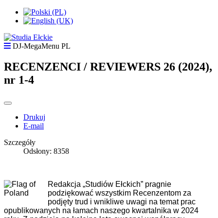
DJ-MegaMenu PL
RECENZENCI / REVIEWERS 26 (2024),
nr 1-4
Drukuj
E-mail
Szczegóły
Odsłony: 8358
Redakcja „Studiów Ełckich” pragnie
podziękować wszystkim Recenzentom za
podjęty trud i wnikliwe uwagi na temat prac
opublikowanych na łamach naszego kwartalnika w 2024