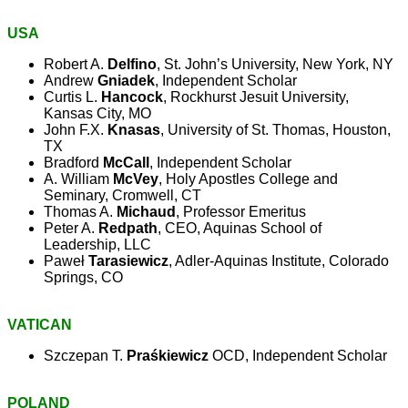
USA
Robert A.
Delfino
, St. John’s University, New York, NY
Andrew
Gniadek
, Independent Scholar
Curtis L.
Hancock
, Rockhurst Jesuit University,
Kansas City, MO
John F.X.
Knasas
, University of St. Thomas, Houston,
TX
Bradford
McCall
, Independent Scholar
A. William
McVey
, Holy Apostles College and
Seminary, Cromwell, CT
Thomas A.
Michaud
, Professor Emeritus
Peter A.
Redpath
, CEO, Aquinas School of
Leadership, LLC
Paweł
Tarasiewicz
, Adler-Aquinas Institute, Colorado
Springs, CO
VATICAN
Szczepan T.
Praśkiewicz
OCD, Independent Scholar
POLAND