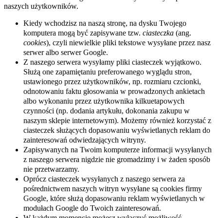
naszych użytkowników.
Kiedy wchodzisz na naszą stronę, na dysku Twojego
komputera mogą być zapisywane tzw.
ciasteczka
(ang.
cookies
), czyli niewielkie pliki tekstowe wysyłane przez nasz
serwer albo serwer Google.
Z naszego serwera wysyłamy pliki ciasteczek wyjątkowo.
Służą one zapamiętaniu preferowanego wyglądu stron,
ustawionego przez użytkowników, np. rozmiaru czcionki,
odnotowaniu faktu głosowania w prowadzonych ankietach
albo wykonaniu przez użytkownika kilkuetapowych
czynności (np. dodania artykułu, dokonania zakupu w
naszym sklepie internetowym). Możemy również korzystać z
ciasteczek służących dopasowaniu wyświetlanych reklam do
zainteresowań odwiedzających witryny.
Zapisywanych na Twoim komputerze informacji wysyłanych
z naszego serwera nigdzie nie gromadzimy i w żaden sposób
nie przetwarzamy.
Oprócz ciasteczek wysyłanych z naszego serwera za
pośrednictwem naszych witryn wysyłane są cookies firmy
Google, które służą dopasowaniu reklam wyświetlanych w
modułach Google do Twoich zainteresowań.
W każdym momencie możesz wyłączyć możliwość