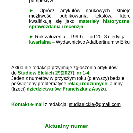
perspektyw
►
Oprócz artykułów naukowych istnieje
możliwość publikowania tekstów, które
kwalifikują się jako
materiały historyczne
,
sprawozdania
i
recenzje
►
Rok założenia – 1999 r. – od 2013 r. edycja
kwartalna
– Wydawnictwo Adalbertinum w Ełku
Aktualnie redakcja przyjmuje zgłoszenia artykułów
do
Studiów Ełckich 29(2027), nr 1-4.
Jeden z numerów w przyszłym roku (pierwszy) będzie
poświęcony problematyce
relacji rodzinnych
, a inny
(trzeci)
dziedzictwu św. Franciszka z Asyżu
.
Kontakt e-mail
z redakcją
:
studiaelckie@gmail.com
Aktualny numer