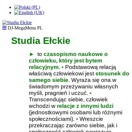
DJ-MegaMenu PL
Studia Ełckie
►
to
czasopismo naukowe o
człowieku, który jest bytem
relacyjnym
.
▪
Podstawową relacją
właściwą człowiekowi jest
stosunek do
samego siebie
. Wyraża się ona w
świadomym przeżywaniu własnych
myśli, pragnień i uczuć.
▪
Transcendując siebie, człowiek
wchodzi w
relacje z innymi ludzi
(jednostkowymi osobami lub różnymi
społecznościami).
▪
Wreszcie
przekraczając zarówno siebie, jak i
społeczność człowiek nawiązuje