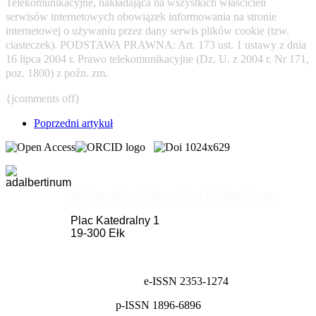
Telekomunikacyjne, nakładająca na wszystkich właścicieli
serwisów internetowych obowiązek informowania na stronie
internetowej o używaniu przez dany serwis plików cookie (tzw.
ciasteczek). PODSTAWA PRAWNA: Art. 173 ust. 1 ustawy z dnia
16 lipca 2004 r. Prawo telekomunikacyjne (Dz. U. z 2004 r. Nr 171,
poz. 1800) z poźn. zm.
{jcomments off}
Poprzedni artykuł
Wydawnictwo Diecezjalne Adalbertinum
Plac Katedralny 1
19-300 Ełk
e-ISSN 2353-1274
p-ISSN 1896-6896