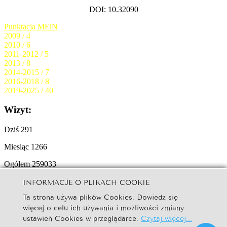
DOI: 10.32090
Punktacja MEiN
2009 / 4
2010 / 6
2011-2012 / 5
2013 / 8
2014-2015 / 7
2016-2018 / 8
2019-2025 / 40
Wizyt:
Dziś
291
Miesiąc
1266
Ogółem
259033
INFORMACJE O PLIKACH COOKIE
© 2025
Copyright by Studia Ełckie:
Creative Commons BY-NC-ND
Ta strona używa plików Cookies. Dowiedz się
W naszym serwisie internetowym są wykorzystywane pliki
Cookies
więcej o celu ich używania i możliwości zmiany
ustawień Cookies w przeglądarce.
Czytaj więcej...