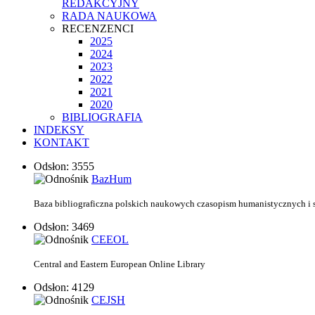
REDAKCYJNY
RADA NAUKOWA
RECENZENCI
2025
2024
2023
2022
2021
2020
BIBLIOGRAFIA
INDEKSY
KONTAKT
Odsłon: 3555
BazHum
Baza bibliograficzna polskich naukowych czasopism humanistycznych i
Odsłon: 3469
CEEOL
Central and Eastern European Online Library
Odsłon: 4129
CEJSH