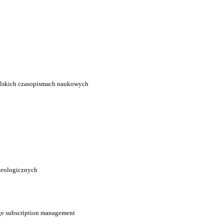
lskich czasopismach naukowych
 teologicznych
age subscription management