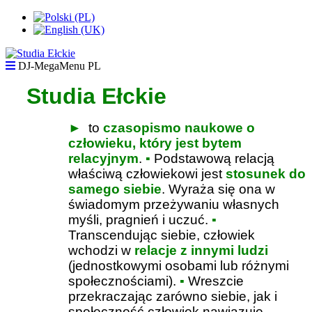
DJ-MegaMenu PL
Studia Ełckie
►
to
czasopismo naukowe o
człowieku, który jest bytem
relacyjnym
.
▪
Podstawową relacją
właściwą człowiekowi jest
stosunek do
samego siebie
. Wyraża się ona w
świadomym przeżywaniu własnych
myśli, pragnień i uczuć.
▪
Transcendując siebie, człowiek
wchodzi w
relacje z innymi ludzi
(jednostkowymi osobami lub różnymi
społecznościami).
▪
Wreszcie
przekraczając zarówno siebie, jak i
społeczność człowiek nawiązuje