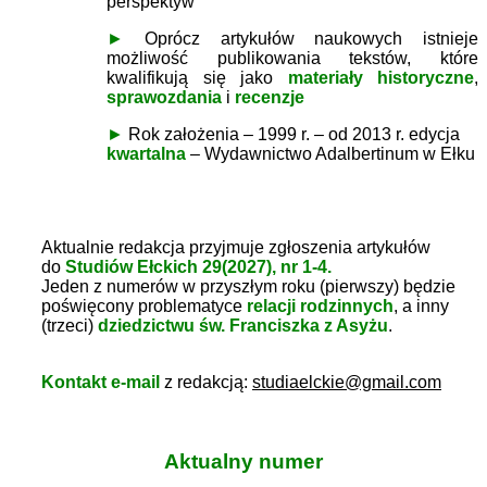
perspektyw
►
Oprócz artykułów naukowych istnieje
możliwość publikowania tekstów, które
kwalifikują się jako
materiały historyczne
,
sprawozdania
i
recenzje
►
Rok założenia – 1999 r. – od 2013 r. edycja
kwartalna
– Wydawnictwo Adalbertinum w Ełku
Aktualnie redakcja przyjmuje zgłoszenia artykułów
do
Studiów Ełckich 29(2027), nr 1-4.
Jeden z numerów w przyszłym roku (pierwszy) będzie
poświęcony problematyce
relacji rodzinnych
, a inny
(trzeci)
dziedzictwu św. Franciszka z Asyżu
.
Kontakt e-mail
z redakcją
:
studiaelckie@gmail.com
Aktualny numer