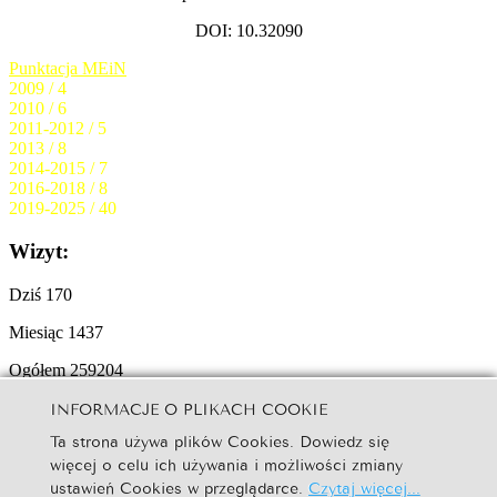
DOI: 10.32090
Punktacja MEiN
2009 / 4
2010 / 6
2011-2012 / 5
2013 / 8
2014-2015 / 7
2016-2018 / 8
2019-2025 / 40
Wizyt:
Dziś
170
Miesiąc
1437
Ogółem
259204
INFORMACJE O PLIKACH COOKIE
© 2025
Copyright by Studia Ełckie:
Creative Commons BY-NC-ND
Ta strona używa plików Cookies. Dowiedz się
W naszym serwisie internetowym są wykorzystywane pliki
Cookies
więcej o celu ich używania i możliwości zmiany
ustawień Cookies w przeglądarce.
Czytaj więcej...