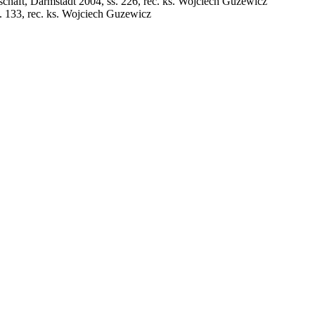
schaft, Darmstadt 2004, ss. 226, rec. ks. Wojciech Guzewicz
 133, rec. ks. Wojciech Guzewicz