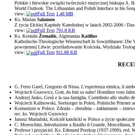
Polskie i litewskie związki twórczości muzycznej biskupa A. B
World Outlook. The Lithuanian and Polish Interface in his Son
view:
Full Text
1.48 MB
Ks. Marian
Salamon
Z życia Ełckiej Kapituły Katedralnej w latach 2002-2006 / D
view:
Full Text
791.8 KB
Ks. Kestutis
Žemaitis
, Algimantas
Katilius
Katholische-Theologische Wissenschaft In Sowjetlitauen: Die V
powojennej Litwie: prześladowanie Kościoła, Wydziału Teolo
view:
Full Text
911.88 KB
RECE
G. Ferro Garel, Gregorio di Nissa. L'esperienza mistica, il simb
Wojciech Guzewicz, Gott, du bist so nahe! Homilien vom Jahresk
Andrzej Jasko, Gesù e la sua famiglia. Contributo allo studio d
Wojciech Kalinowski, Seelsorger in Polen. Polnische Priester au
Komunizm w Polsce. Zdrada – zbrodnia – zakłamanie – zniewol
rec. ks. Wojciech Guzewicz
Janusz Mariański, Kościół katolicki w Polsce a życie społecz
C. Moreschini, Introduzione a Basilio il Grande, Morcelliana, B
Profesor i przyjaciel. Ks. Edmund Przekop (1937-1999), red. 