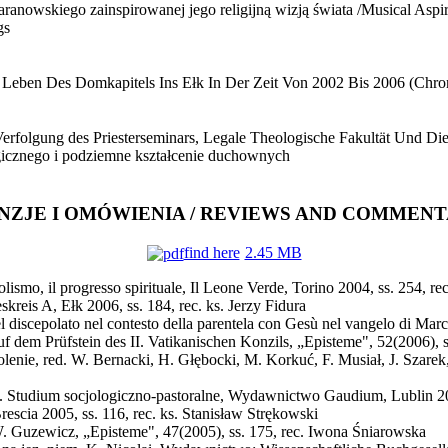
aranowskiego zainspirowanej jego religijną wizją świata /Musical Asp
gs
as Leben Des Domkapitels Ins Ełk In Der Zeit Von 2002 Bis 2006 (Chr
erfolgung des Priesterseminars, Legale Theologische Fakultät Und Die
gicznego i podziemne kształcenie duchownych
NZJE I OMÓWIENIA / REVIEWS AND COMMENT
find here
2.45 MB
olismo, il progresso spirituale, Il Leone Verde, Torino 2004, ss. 254, re
reis A, Ełk 2006, ss. 184, rec. ks. Jerzy Fidura
el discepolato nel contesto della parentela con Gesù nel vangelo di Ma
f dem Prüfstein des II. Vatikanischen Konzils, „Episteme", 52(2006), s
enie, red. W. Bernacki, H. Głębocki, M. Korkuć, F. Musiał, J. Szare
ne. Studium socjologiczno-pastoralne, Wydawnictwo Gaudium, Lublin 20
rescia 2005, ss. 116, rec. ks. Stanisław Strękowski
W. Guzewicz, „Episteme", 47(2005), ss. 175, rec. Iwona Śniarowska