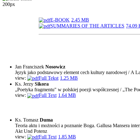
E-BOOK
2.45 MB
SUMMARIES OF THE ARTICLES
74.09
Jan Franciszek
Nosowicz
Język jako podstawowy element cech kultury narodowej / A La
view:
Full Tekst
1.25 MB
Ks. Jerzy
Sikora
„Poetyka fragmentu" w polskiej poezji współczesnej / „The Poe
view:
Full Text
1.64 MB
Ks. Tomasz
Duma
Teoria aktu i możności a poznanie Boga. Gallusa Mansera inter
Akt Und Potenz
view:
Full Text
1.85 MB