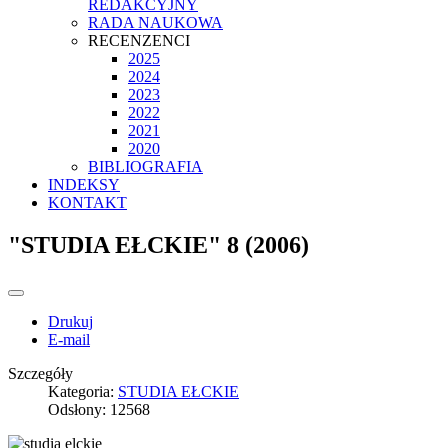
REDAKCYJNY
RADA NAUKOWA
RECENZENCI
2025
2024
2023
2022
2021
2020
BIBLIOGRAFIA
INDEKSY
KONTAKT
"STUDIA EŁCKIE" 8 (2006)
Drukuj
E-mail
Szczegóły
Kategoria:
STUDIA EŁCKIE
Odsłony: 12568