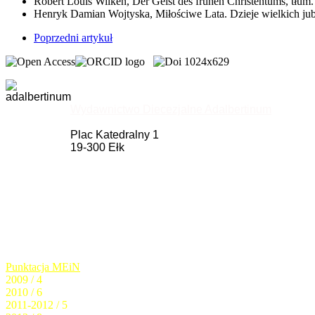
Robert Louis Wilken, Der Geist des frühen Christentums, tłum.
Henryk Damian Wojtyska, Miłościwe Lata. Dzieje wielkich jub
Poprzedni artykuł
Wydawnictwo Diecezjalne Adalbertinum
Plac Katedralny 1
19-300 Ełk
Punktacja MEiN
2009 / 4
2010 / 6
2011-2012 / 5