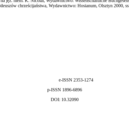
 na jęz. niem. K. Nicolai, Wydawnictwo: Wissenschaftliche Buchgesell
ileuszów chrześcijaństwa, Wydawnictwo: Hosianum, Olsztyn 2000, ss.
e-ISSN 2353-1274
p-ISSN 1896-6896
DOI: 10.32090