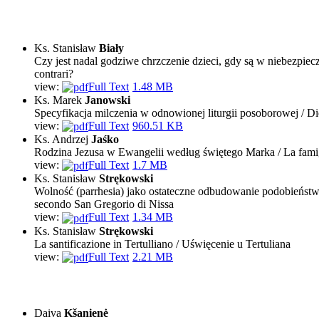
Ks. Stanisław
Biały
Czy jest nadal godziwe chrzczenie dzieci, gdy są w niebezpiecz
contrari?
view:
Full Text
1.48 MB
Ks. Marek
Janowski
Specyfikacja milczenia w odnowionej liturgii posoborowej / D
view:
Full Text
960.51 KB
Ks. Andrzej
Jaśko
Rodzina Jezusa w Ewangelii według świętego Marka / La fami
view:
Full Text
1.7 MB
Ks. Stanisław
Strękowski
Wolność (parrhesia) jako ostateczne odbudowanie podobieństwa
secondo San Gregorio di Nissa
view:
Full Text
1.34 MB
Ks. Stanisław
Strękowski
La santificazione in Tertulliano / Uświęcenie u Tertuliana
view:
Full Text
2.21 MB
Daiva
Kšanienė