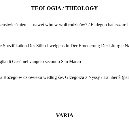
TEOLOGIA / THEOLOGY
enstwie śmierci – nawet wbrew woli rodziców? / E' degno battezzare i b
ie Spezifikation Des Stillschweigens In Der Erneuerung Der Liturgie 
glia di Gesù nel vangelo secondo San Marco
 Bożego w człowieku według św. Grzegorza z Nyssy / La libertà (parrhe
VARIA