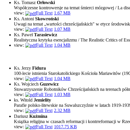
Ks. Tomasz
Orłowski
Współczesne kontrowersje na temat śmierci mózgowej / La disc
view:
Full Text
1.67 MB
Ks. Antoni
Skowroński
Uwagi na temat „wartości chrześcijańskich" w etyce środowisk
view:
Full Text
1.07 MB
Ks. Paweł
Tarasiewicz
Realistyczna krytyka esencjalizmu / The Realistic Critics of Ess
view:
Full Text
1.04 MB
Ks. Jerzy
Fidura
100-lecie istnienia Starokatolickiego Kościoła Mariawitów (1
view:
Full Text
1.04 MB
Ks. Wojciech
Guzewicz
Stowarzyszenie Robotników Chrześcijańskich na terenach półno
view:
Full Text
1.03 MB
ks. Witold
Jemielity
Parafie polsko-litewskie na Suwalszczyźnie w latach 1919-193
view:
Full Text
2.32 MB
Dariusz
Kuźmina
Książka religijna w czasach reformacji i kontrreformacji w Rz
view:
Full Text
1017.75 KB