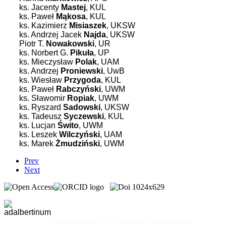
ks. Jacenty
Mastej
, KUL
ks. Paweł
Mąkosa
, KUL
ks. Kazimierz
Misiaszek
, UKSW
ks. Andrzej Jacek
Najda
, UKSW
Piotr T.
Nowakowski
, UR
ks. Norbert G.
Pikuła
, UP
ks. Mieczysław
Polak
, UAM
ks. Andrzej
Proniewski
, UwB
ks. Wiesław
Przygoda
, KUL
ks. Paweł
Rabczyński
, UWM
ks. Sławomir
Ropiak
, UWM
ks. Ryszard
Sadowski
, UKSW
ks. Tadeusz
Syczewski
, KUL
ks. Lucjan
Świto
, UWM
ks. Leszek
Wilczyński
, UAM
ks. Marek
Żmudziński
, UWM
Prev
Next
Wydawnictwo Diecezjalne Adalbertinum