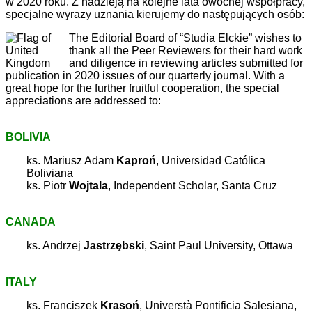
w 2020 roku. Z nadzieją na kolejne lata owocnej współpracy,
specjalne wyrazy uznania kierujemy do następujących osób:
The Editorial Board of “Studia Elckie” wishes to
thank all the Peer Reviewers for their hard work
and diligence in reviewing articles submitted for
publication in 2020 issues of our quarterly journal. With a
great hope for the further fruitful cooperation, the special
appreciations are addressed to:
BOLIVIA
ks. Mariusz Adam
Kaproń
, Universidad Católica
Boliviana
ks. Piotr
Wojtala
, Independent Scholar, Santa Cruz
CANADA
ks. Andrzej
Jastrzębski
, Saint Paul University, Ottawa
ITALY
ks. Franciszek
Krasoń
, Universtà Pontificia Salesiana,