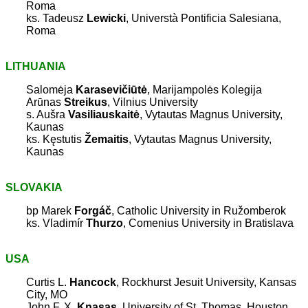
Roma
ks. Tadeusz
Lewicki
, Universtà Pontificia Salesiana,
Roma
LITHUANIA
Salomėja
Karasevičiūtė
, Marijampolės Kolegija
Arūnas
Streikus
, Vilnius University
s. Aušra
Vasiliauskaitė
, Vytautas Magnus University,
Kaunas
ks. Kęstutis
Žemaitis
, Vytautas Magnus University,
Kaunas
SLOVAKIA
bp Marek
Forgáč
, Catholic University in Ružomberok
ks. Vladimír
Thurzo
, Comenius University in Bratislava
USA
Curtis L.
Hancock
, Rockhurst Jesuit University, Kansas
City, MO
John F. X.
Knasas
, University of St. Thomas, Houston,