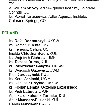
TX
A. William
McVey
, Adler-Aquinas Institute, Colorado
Springs, CO
ks. Paweł
Tarasiewicz
, Adler-Aquinas Institute,
Colorado Springs, CO
POLAND
ks. Rafał
Bednarczyk
, UKSW
ks. Roman
Buchta
, UŚ
ks. Ireneusz
Celary
, UŚ
Imelda
Chłodna-Błach
, KUL
ks. Wojciech
Cichosz
, UMK
ks. Tomasz
Duma
, KUL
ks. Włodzimierz
Gałązka
, UKSW
ks. Wojciech
Guzewicz
, UWM
Piotr
Jaroszyński
, KUL
ks. Karol
Jasiński
, UWM
ks. Dariusz
Kurzydło
, UKSW
ks. Florian
Lempa
, Uczelnia Łazarskiego
ks. Piotr
Łabuda
, UPJPII
Agnieszka
Łukasik-Turecka
, KUL
Artur
Mamcarz-Plisiecki
, KUL
Hanna
Markiewicz
, APS