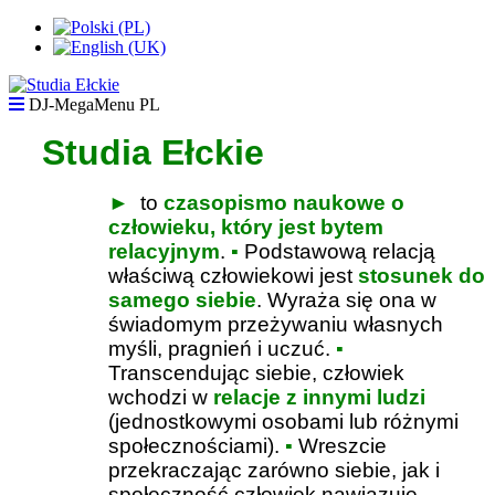
DJ-MegaMenu PL
Studia Ełckie
►
to
czasopismo naukowe o
człowieku, który jest bytem
relacyjnym
.
▪
Podstawową relacją
właściwą człowiekowi jest
stosunek do
samego siebie
. Wyraża się ona w
świadomym przeżywaniu własnych
myśli, pragnień i uczuć.
▪
Transcendując siebie, człowiek
wchodzi w
relacje z innymi ludzi
(jednostkowymi osobami lub różnymi
społecznościami).
▪
Wreszcie
przekraczając zarówno siebie, jak i
społeczność człowiek nawiązuje