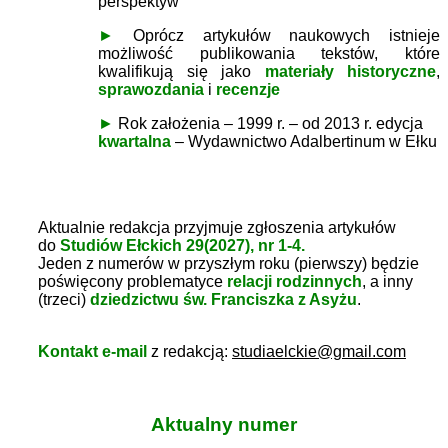
perspektyw
►
Oprócz artykułów naukowych istnieje
możliwość publikowania tekstów, które
kwalifikują się jako
materiały historyczne
,
sprawozdania
i
recenzje
►
Rok założenia – 1999 r. – od 2013 r. edycja
kwartalna
– Wydawnictwo Adalbertinum w Ełku
Aktualnie redakcja przyjmuje zgłoszenia artykułów
do
Studiów Ełckich 29(2027), nr 1-4.
Jeden z numerów w przyszłym roku (pierwszy) będzie
poświęcony problematyce
relacji rodzinnych
, a inny
(trzeci)
dziedzictwu św. Franciszka z Asyżu
.
Kontakt e-mail
z redakcją
:
studiaelckie@gmail.com
Aktualny numer