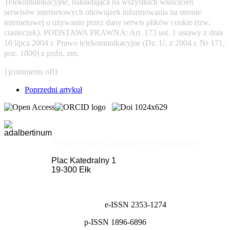
Telekomunikacyjne, nakładająca na wszystkich właścicieli
serwisów internetowych obowiązek informowania na stronie
internetowej o używaniu przez dany serwis plików cookie (tzw.
ciasteczek). PODSTAWA PRAWNA: Art. 173 ust. 1 ustawy z dnia
16 lipca 2004 r. Prawo telekomunikacyjne (Dz. U. z 2004 r. Nr 171,
poz. 1800) z poźn. zm.
{jcomments off}
Poprzedni artykuł
Wydawnictwo Diecezjalne Adalbertinum
Plac Katedralny 1
19-300 Ełk
e-ISSN 2353-1274
p-ISSN 1896-6896