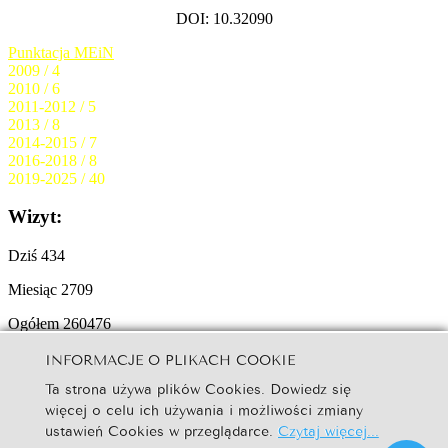
DOI: 10.32090
Punktacja MEiN
2009 / 4
2010 / 6
2011-2012 / 5
2013 / 8
2014-2015 / 7
2016-2018 / 8
2019-2025 / 40
Wizyt:
Dziś
434
Miesiąc
2709
Ogółem
260476
INFORMACJE O PLIKACH COOKIE
© 2025
Copyright by Studia Ełckie:
Creative Commons BY-NC-ND
Ta strona używa plików Cookies. Dowiedz się
W naszym serwisie internetowym są wykorzystywane pliki
Cookies
więcej o celu ich używania i możliwości zmiany
ustawień Cookies w przeglądarce.
Czytaj więcej...