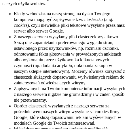
naszych użytkowników.
Kiedy wchodzisz na naszą stronę, na dysku Twojego
komputera mogą być zapisywane tzw.
ciasteczka
(ang.
cookies
), czyli niewielkie pliki tekstowe wysyłane przez nasz
serwer albo serwer Google.
Z naszego serwera wysyłamy pliki ciasteczek wyjątkowo.
Służą one zapamiętaniu preferowanego wyglądu stron,
ustawionego przez użytkowników, np. rozmiaru czcionki,
odnotowaniu faktu głosowania w prowadzonych ankietach
albo wykonaniu przez użytkownika kilkuetapowych
czynności (np. dodania artykułu, dokonania zakupu w
naszym sklepie internetowym). Możemy również korzystać z
ciasteczek służących dopasowaniu wyświetlanych reklam do
zainteresowań odwiedzających witryny.
Zapisywanych na Twoim komputerze informacji wysyłanych
z naszego serwera nigdzie nie gromadzimy i w żaden sposób
nie przetwarzamy.
Oprócz ciasteczek wysyłanych z naszego serwera za
pośrednictwem naszych witryn wysyłane są cookies firmy
Google, które służą dopasowaniu reklam wyświetlanych w
modułach Google do Twoich zainteresowań.
W każdym momencie możesz wyłączyć możliwość